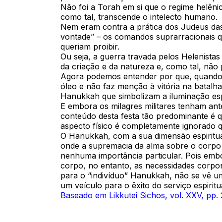
Não foi a Torah em si que o regime helêni
como tal, transcende o intelecto humano.
Nem eram contra a prática dos Judeus das
vontade” – os comandos suprarracionais qu
queriam proibir.
Ou seja, a guerra travada pelos Helenista
da criação e da natureza e, como tal, nã
Agora podemos entender por que, quando 
óleo e não faz menção à vitória na batalh
Hanukkah que simbolizam a iluminação espiri
E embora os milagres militares tenham ant
conteúdo desta festa tão predominante é qu
aspecto físico é completamente ignorado 
O Hanukkah, com a sua dimensão espiritual 
onde a supremacia da alma sobre o corpo é
nenhuma importância particular. Pois embo
corpo, no entanto, as necessidades corpor
para o “indivíduo” Hanukkah, não se vê um
um veículo para o êxito do serviço espiritu
Baseado em Likkutei Sichos, vol. XXV, pp.