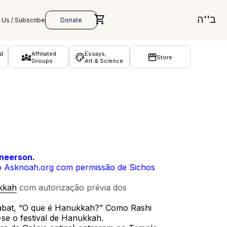
ב''ה
d
Affiliated
Essays,
Store
Groups
Art & Science
neerson.
do Asknoah.org com permissão de Sichos
ukkah
com autorização prévia dos
abat, “O que é Hanukkah?” Como Rashi
se o festival de Hanukkah.