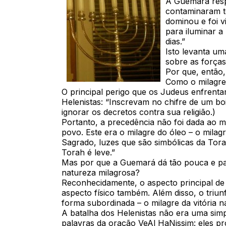
A Guemará resp
contaminaram t
dominou e foi v
para iluminar 
dias.”
Isto levanta um
sobre as força
Por que, então,
Como o milagre
O principal perigo que os Judeus enfrentar
Helenistas: “Inscrevam no chifre de um bo
ignorar os decretos contra sua religião.)
Portanto, a precedência não foi dada ao m
povo. Este era o milagre do óleo – o mil
Sagrado, luzes que são simbólicas da Tor
Torah é leve.”
Mas por que a Guemará dá tão pouca e pas
natureza milagrosa?
Reconhecidamente, o aspecto principal de 
aspecto físico também. Além disso, o triun
forma subordinada – o milagre da vitória n
A batalha dos Helenistas não era uma simpl
palavras da oração VeAl HaNissim: eles pr