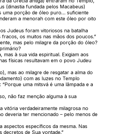
a da Grécia antiga) entraram no Templo,
us (dinastia fundada pelos Macabeus)
s uma porção de óleo puro… suficiente
enderam a menorah com este óleo por oito
os Judeus foram vitoriosos na batalha
s fracos, os muitos nas mãos dos poucos.”
ente, mas pelo milagre da porção do óleo?
primário?
 mas à sua vida espiritual. Exigiam aos
alhas físicas resultavam em o povo Judeu
o), mas ao milagre de resgatar a alma do
mandamento) com as luzes no Templo
o: “Porque uma mitsvá é uma lâmpada e a
sso, não faz menção alguma à sua
a vitória verdadeiramente milagrosa no
 não deveria ter mencionado – pelo menos de
ntra aspectos específicos da mesma. Nas
s decretos de Sua vontade.”