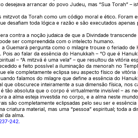
co desejava arrancar do povo Judeu, mas “Sua Torah” – ist
 mitzvot da Torah como um código moral e ético. Foram e
e desafiam toda lógica e razão e são executados apenas p
s era contra a noção judaica de que a Divindade transcende
o pode ser compreendida com o intelecto humano.
a Guemará pergunta como o milagre trouxe o feriado de 
a. Pois ao falar da essência do Hanukkah – “O que é Hanuk
tual – “A mitzvá é uma vela” – que resultou da vitória espi
ecedido e feito possível a iluminação da menorah no Templ
e ele completamente eclipsa seu aspecto físico de vitória
quando falamos do milagre que define a essência do Hanuk
que obscurece inteiramente a sua dimensão física, nos capa
 tão absoluta que o corpo é virtualmente invisível – as 
ra a alma esteja investida no corpo, e a alma neste mundo
ais são completamente eclipsadas pelo seu ser e essência 
a criatura material, mas uma “pessoa” espiritual; toda a 
al da alma.
 237-242.