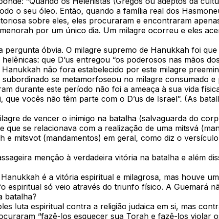
onde: “Quando os Helenistas (Gregos ou adeptos da cultur
odo o seu óleo. Então, quando a família real dos Hasmone
itoriosa sobre eles, eles procuraram e encontraram apena
a menorah por um único dia. Um milagre ocorreu e eles ac
a pergunta óbvia. O milagre supremo de Hanukkah foi que 
s helênicas: que D’us entregou “os poderosos nas mãos do
 Hanukkah não fora estabelecido por este milagre preemin
 subordinado se metamorfoseou no milagre consumado e 
am durante este período não foi a ameaça à sua vida física,
i, que vocês não têm parte com o D’us de Israel”. (As bat
ilagre de vencer o inimigo na batalha (salvaguarda do corp
agre que se relacionava com a realização de uma mitsvá (
ah e mitsvot (mandamentos) em geral, como diz o versícul
sageira menção à verdadeira vitória na batalha e além di
Hanukkah é a vitória espiritual e milagrosa, mas houve um
fo espiritual só veio através do triunfo físico. A Guemará
a batalha?
es luta espiritual contra a religião judaica em si, mas co
ocuraram “fazê-los esquecer sua Torah e fazê-los violar o