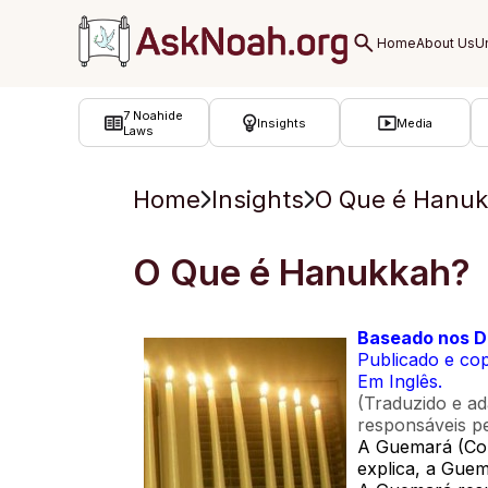
ב''ה
7 Noahide
Insights
Media
Laws
Home
Insights
O Que é Hanu
O Que é Hanukkah?
Baseado nos D
Publicado e co
Em Inglês.
(Traduzido e ad
responsáveis pe
A Guemará (Com
explica, a Guem