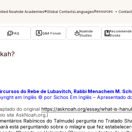
Noahide
Recommende
FAQ
Q&A Forum
Studies
Books
kkah?
ircursos do Rebe de Lubavitch, Rabbi Menachem M. Sch
pyright em Inglês © por Sichos Em Inglês – Apresentado 
aptado do original
https://asknoah.org/essay/what-is-han
lo site AskNoah.org.)
entários Rabínicos do Talmude) pergunta no Tratado Sh
ará está perguntando sobre o milagre que fez estabelecer-